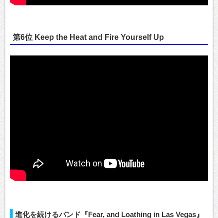
第6位 Keep the Heat and Fire Yourself Up
進化を続けるバンド『Fear, and Loathing in Las Vegas』