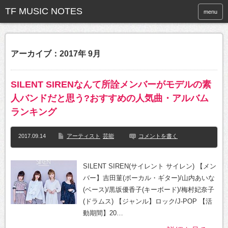
menu
アーカイブ：2017年 9月
SILENT SIRENなんて所詮メンバーがモデルの素
人バンドだと思う?おすすめの人気曲・アルバム
ランキング
2017.09.14
アーティスト
芸能
コメントを書く
SILENT SIREN(サイレント サイレン) 【メン
バー】吉田菫(ボーカル・ギター)/山内あいな
(ベース)/黒坂優香子(キーボード)/梅村妃奈子
(ドラムス) 【ジャンル】ロック/J-POP 【活
動期間】20…