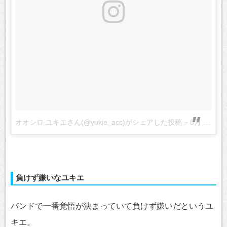
オオシロ ユキエさん(@yukie_acc)がシェアした投稿
–
8月 26, 2017 at 8:59午後 PDT
負けず嫌いなユキエ
バンドで一番覚悟が決まっていて負けず嫌いだというユ
キエ。