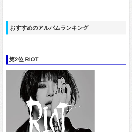
おすすめのアルバムランキング
第2位 RIOT