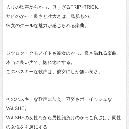
入りの歌声からかっこ良すぎるTRIP×TRICK。
サビのかっこ良さと壮大さは、鳥肌もの。
彼女のクールな魅力が感じられる楽曲。
ジツロク・クモノイトも彼女のかっこ良さ溢れる楽曲。
本当に良い声で、惚れ惚れする。
このハスキーな歌声は、彼女にしか無い良さ。
そのハスキーな歌声に加え、容姿もボーイッシュな
VALSHE。
VALSHEの女性ながら男性顔負けのかっこ良さは、同性
の女性をも虜にする。