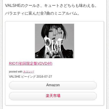
VALSHEのクールさ、キュートさどちらも味わえる。
バラエティに富んだ全7曲のミニアルバム。
RIOT(初回限定盤)(DVD付)
posted with
カエレバ
VALSHE ビーイング 2016-07-27
Amazon
楽天市場