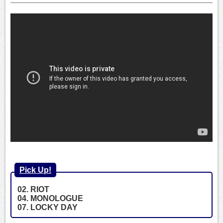
Pick Up!
02. RIOT
04. MONOLOGUE
07. LOCKY DAY