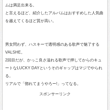
ムは満足出来る。
と言えるほど、紹介したアルバムはおすすめした人気曲
を越えてくるほど質が高い。
男女問わず、ハスキーで透明感のある歌声で魅了する
VALSHE。
2回目だが、かっこ良さ溢れる歌声で押してからのキュ
ートなLUCKY DAYというそのギャップはマジでやられ
る。
リアルで「惚れてまうやろー!」ってなる。
スポンサーリンク