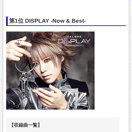
第1位 DISPLAY -Now & Best-
【収録曲一覧】