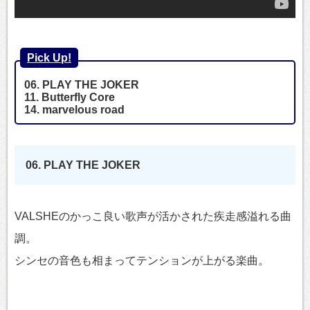
Pick Up!
06. PLAY THE JOKER
11. Butterfly Core
14. marvelous road
06. PLAY THE JOKER
VALSHEのかっこ良い歌声が活かされた疾走感溢れる曲
調。
シンセの音色も相まってテンションが上がる楽曲。