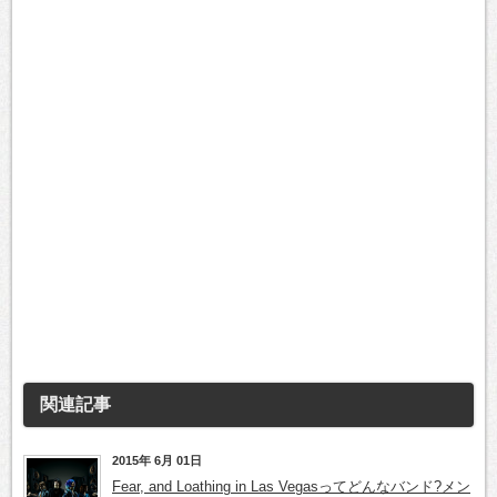
関連記事
2015年 6月 01日
Fear, and Loathing in Las Vegasってどんなバンド?メン