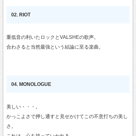
02. RIOT
重低音の利いたロックとVALSHEの歌声。
合わさると当然最強という結論に至る楽曲。
04. MONOLOGUE
美しい・・・。
かっこよさで押し通すと見せかけてこの不意打ちの美し
さ。
これは、心を持っていかれる。