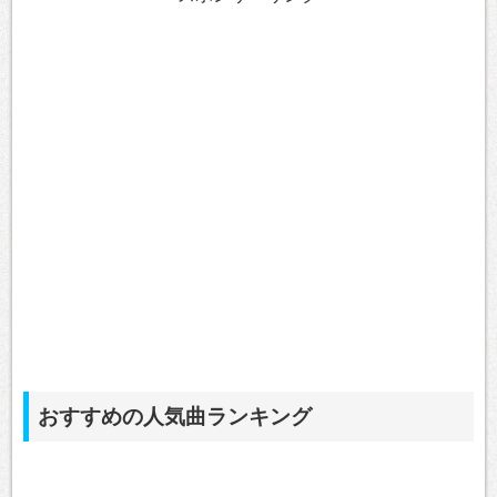
おすすめの人気曲ランキング