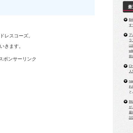
最
B
す
ア
ドレスコーズ。
ラ
いきます。
は
w
前
スポンサーリンク
C
人
n
れ
と
B
が
最
話