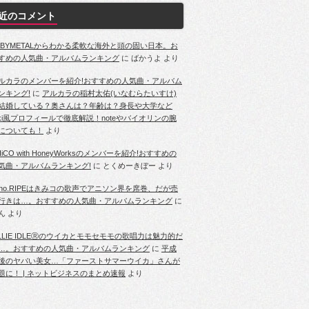
近のコメント
ABYMETALからわかる柔軟な海外と頭の固い日本。お
すめの人気曲・アルバムランキング
に
ばかうよ
より
ルカラのメンバーを紹介!おすすめの人気曲・アルバム
ンキング!
に
アルカラの稲村太佑(いなむらたいすけ)
結婚している？奥さんは？年齢は？身長や大学など
iki風プロフィールで徹底解説！noteやバイオリンの腕
についても！
より
HiCO with HoneyWorksのメンバーを紹介!おすすめの
気曲・アルバムランキング!
に
とくめーきぼー
より
ano.RIPEはきみコの歌声でアニソン界を席巻、だが売
行きは…。おすすめの人気曲・アルバムランキング
に
ん
より
ILLIE IDLEⓇのウイカとモモセモモの歌唱力は魅力的だ
…。おすすめの人気曲・アルバムランキング
に
平成
後のヤバい美女…「ファーストサマーウイカ」さんが
題に！ | ネットビジネスのまとめ速報
より