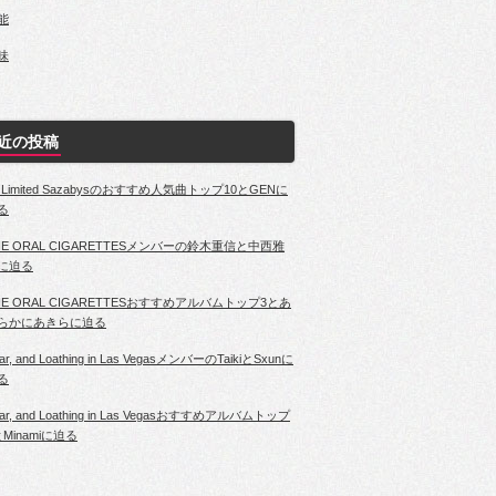
能
味
近の投稿
4 Limited Sazabysのおすすめ人気曲トップ10とGENに
る
HE ORAL CIGARETTESメンバーの鈴木重信と中西雅
に迫る
HE ORAL CIGARETTESおすすめアルバムトップ3とあ
らかにあきらに迫る
ar, and Loathing in Las VegasメンバーのTaikiとSxunに
る
ar, and Loathing in Las Vegasおすすめアルバムトップ
とMinamiに迫る