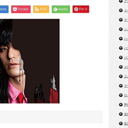
ア
tena
Pocket
RSS
feedly
Pin it
イ
ク
シ
ハ
バ
パ
メ
ユ
ラ
ロ
声
女
生