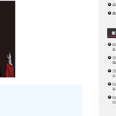
芸
趣
最
0
迫
T
哉
T
き
Fe
迫
Fe
4