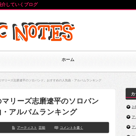
紹介していくブログ
ホーム
のマリーズ志磨遼平のソロバンド。おすすめの人気曲・アルバムランキング
カ
のマリーズ志磨遼平のソロバン
J-
曲・アルバムランキング
ア
ア
アーティスト
芸能
コメントを書く