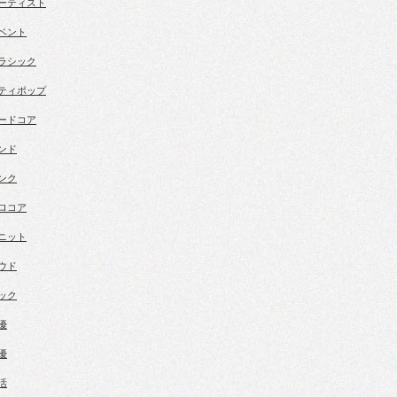
ーティスト
ベント
ラシック
ティポップ
ードコア
ンド
ンク
ロコア
ニット
ウド
ック
優
優
活