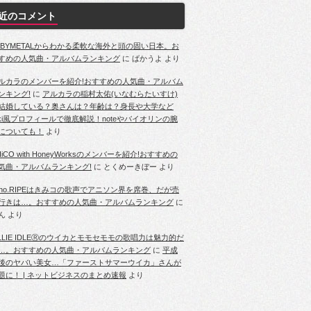
近のコメント
ABYMETALからわかる柔軟な海外と頭の固い日本。お
すめの人気曲・アルバムランキング
に
ばかうよ
より
ルカラのメンバーを紹介!おすすめの人気曲・アルバム
ンキング!
に
アルカラの稲村太佑(いなむらたいすけ)
結婚している？奥さんは？年齢は？身長や大学など
iki風プロフィールで徹底解説！noteやバイオリンの腕
についても！
より
HiCO with HoneyWorksのメンバーを紹介!おすすめの
気曲・アルバムランキング!
に
とくめーきぼー
より
ano.RIPEはきみコの歌声でアニソン界を席巻、だが売
行きは…。おすすめの人気曲・アルバムランキング
に
ん
より
ILLIE IDLEⓇのウイカとモモセモモの歌唱力は魅力的だ
…。おすすめの人気曲・アルバムランキング
に
平成
後のヤバい美女…「ファーストサマーウイカ」さんが
題に！ | ネットビジネスのまとめ速報
より