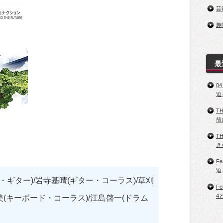
芸
趣
最
0
迫
T
哉
T
き
Fe
迫
ギター)/岩寺基晴(ギター・コーラス)/草刈
Fe
4
美(キーボード・コーラス)/江島啓一(ドラム