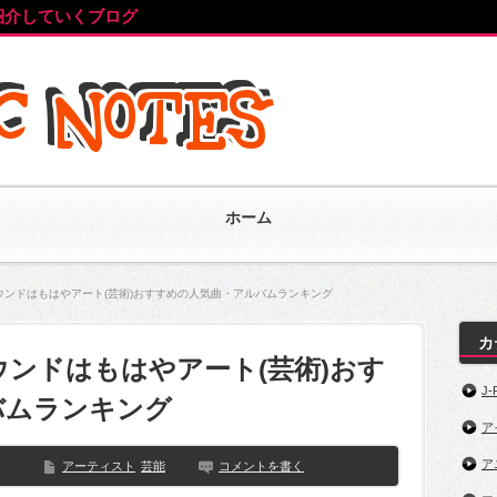
紹介していくブログ
ホーム
ウンドはもはやアート(芸術)おすすめの人気曲・アルバムランキング
カ
ンドはもはやアート(芸術)おす
J-
バムランキング
ア
ア
アーティスト
芸能
コメントを書く