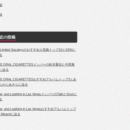
能
味
近の投稿
4 Limited Sazabysのおすすめ人気曲トップ10とGENに
る
HE ORAL CIGARETTESメンバーの鈴木重信と中西雅
に迫る
HE ORAL CIGARETTESおすすめアルバムトップ3とあ
らかにあきらに迫る
ar, and Loathing in Las VegasメンバーのTaikiとSxunに
る
ar, and Loathing in Las Vegasおすすめアルバムトップ
とMinamiに迫る