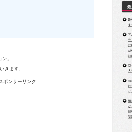
最
B
す
ア
ラ
は
w
前
ョン。
C
いきます。
人
n
スポンサーリンク
れ
と
B
が
最
話