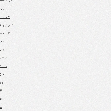
ーティスト
ベント
ラシック
ティポップ
ードコア
ンド
ンク
ロコア
ニット
ウド
ック
優
優
活