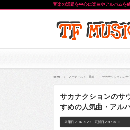
音楽の話題を中心に楽曲やアルバムを
Home
アーティスト
,
芸能
サカナクションのサ
サカナクションのサウ
すめの人気曲・アル
公開日 2016.09.29 更新日
2017.07.11