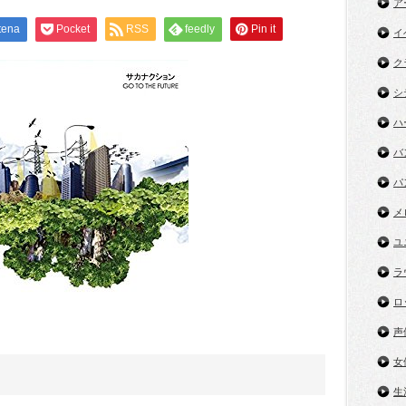
ア
tena
Pocket
RSS
feedly
Pin it
イ
ク
シ
ハ
バ
パ
メ
ユ
ラ
ロ
声
女
生