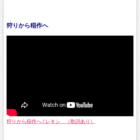
狩りから稲作へ
狩りから稲作へ / レキシ （歌詞あり）