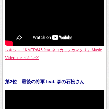
レキシ – 「KMTR645 feat. ネコカミノカマタリ」 Music
Video＋メイキング
第2位 最後の将軍 feat. 森の石松さん