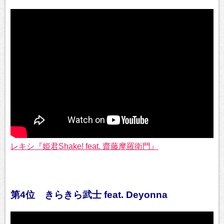
レキシ『姫君Shake! feat. 齋藤摩羅衛門』
第4位 きらきら武士 feat. Deyonna