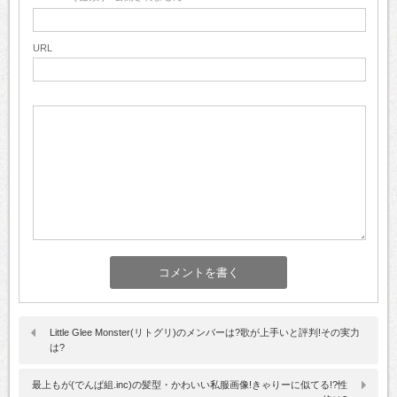
URL
Little Glee Monster(リトグリ)のメンバーは?歌が上手いと評判!その実力
は?
最上もが(でんぱ組.inc)の髪型・かわいい私服画像!きゃりーに似てる!?性