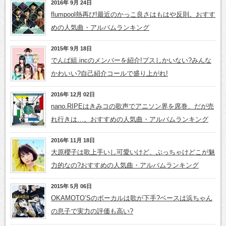
2016年 9月 24日
flumpool熱再び!最近のかっこ良さはもはや反則。おすす
めの人気曲・アルバムランキング
2015年 9月 18日
でんぱ組.incのメンバーを紹介!ブスしかいない?みんな
かわいい?自己紹介コールで盛り上がれ!
2016年 12月 02日
nano.RIPEはきみコの歌声でアニソン界を席巻、だが売
れ行きは…。おすすめの人気曲・アルバムランキング
2016年 11月 18日
大原櫻子は歌上手いし可愛いけど、ぶっちゃけどこが魅
力的なの?おすすめの人気曲・アルバムランキング
2015年 5月 06日
OKAMOTO’Sのボーカルは歌が下手?ベースは浜ちゃん
の息子で実力の評価も高い?