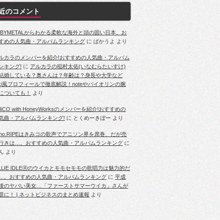
近のコメント
ABYMETALからわかる柔軟な海外と頭の固い日本。お
すめの人気曲・アルバムランキング
に
ばかうよ
より
ルカラのメンバーを紹介!おすすめの人気曲・アルバム
ンキング!
に
アルカラの稲村太佑(いなむらたいすけ)
結婚している？奥さんは？年齢は？身長や大学など
iki風プロフィールで徹底解説！noteやバイオリンの腕
についても！
より
HiCO with HoneyWorksのメンバーを紹介!おすすめの
気曲・アルバムランキング!
に
とくめーきぼー
より
ano.RIPEはきみコの歌声でアニソン界を席巻、だが売
行きは…。おすすめの人気曲・アルバムランキング
に
ん
より
ILLIE IDLEⓇのウイカとモモセモモの歌唱力は魅力的だ
…。おすすめの人気曲・アルバムランキング
に
平成
後のヤバい美女…「ファーストサマーウイカ」さんが
題に！ | ネットビジネスのまとめ速報
より