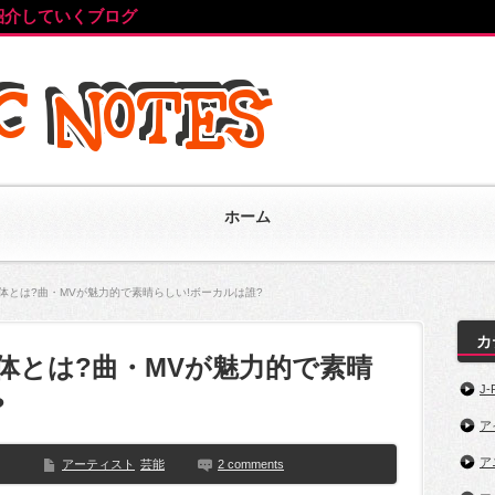
紹介していくブログ
ホーム
)の正体とは?曲・MVが魅力的で素晴らしい!ボーカルは誰?
カ
の正体とは?曲・MVが魅力的で素晴
J-
?
ア
ア
アーティスト
芸能
2 comments