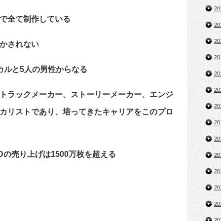
2
で全て制作している
2
2
かされない
2
カルと5人の男性からなる
2
2
トラックメーカー、ストーリーメーカー、エンジ
2
カリストであり、培ってきたキャリアをこのプロ
2
2
の売り上げは1500万枚を超える
2
2
2
2
2