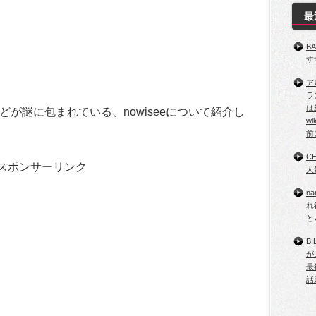
最
B
す
ア
ラ
は
が謎に包まれている、nowiseeについて紹介し
w
前
C
スポンサーリンク
人
n
れ
と
B
が
最
話