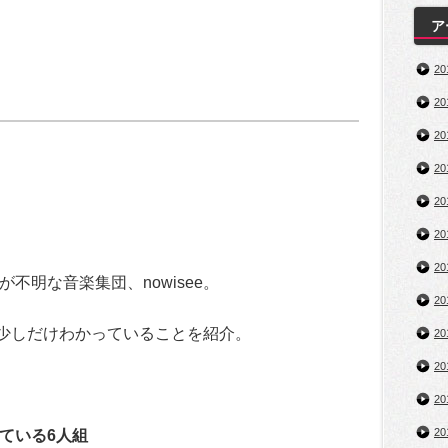
ア
2
2
2
2
2
2
2
不明な音楽集団、nowisee。
2
いて少しだけわかっていることを紹介。
2
2
2
2
ている6人組