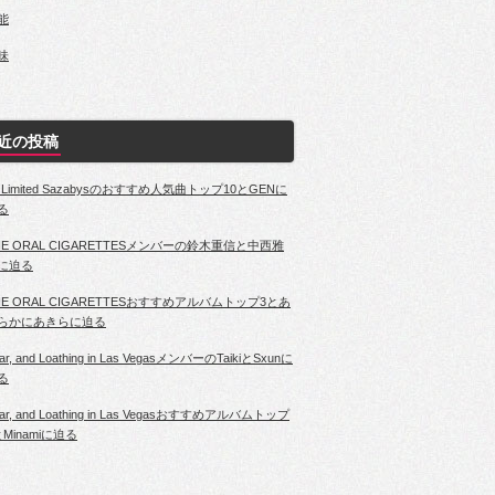
能
味
近の投稿
4 Limited Sazabysのおすすめ人気曲トップ10とGENに
る
HE ORAL CIGARETTESメンバーの鈴木重信と中西雅
に迫る
HE ORAL CIGARETTESおすすめアルバムトップ3とあ
らかにあきらに迫る
ar, and Loathing in Las VegasメンバーのTaikiとSxunに
る
ar, and Loathing in Las Vegasおすすめアルバムトップ
とMinamiに迫る