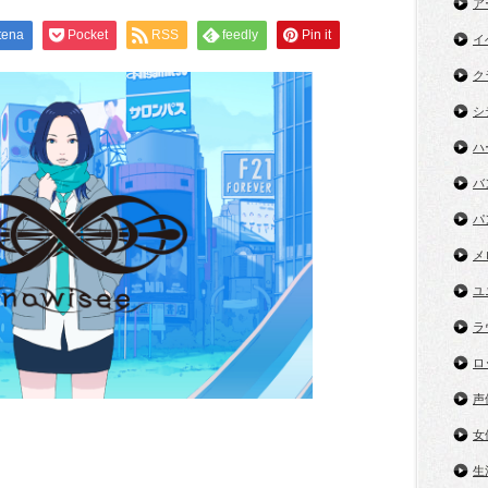
ア
tena
Pocket
RSS
feedly
Pin it
イ
ク
シ
ハ
バ
パ
メ
ユ
ラ
ロ
声
女
生