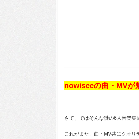
nowiseeの曲・MV
さて、ではそんな謎の6人音楽集団
これがまた、曲・MV共にクオリ