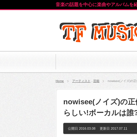
音楽の話題を中心に楽曲やアルバムを
Home
アーティスト
,
芸能
nowisee(ノイズ
nowisee(ノイズ)
らしい!ボーカルは誰
公開日 2016.03.08 更新日
2017.07.11