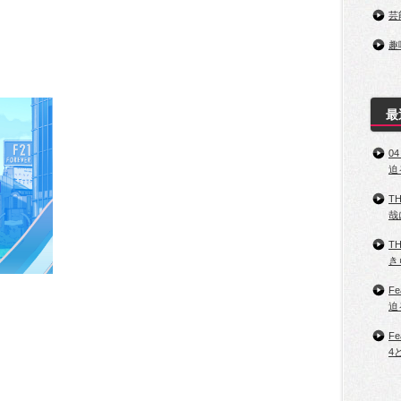
芸
趣
最
0
迫
T
哉
T
き
Fe
迫
Fe
4