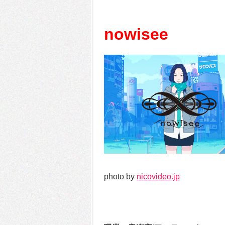
nowisee
photo by
nicovideo.jp