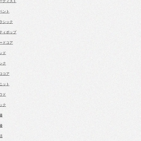
ーティスト
ベント
ラシック
ティポップ
ードコア
ンド
ンク
ロコア
ニット
ウド
ック
優
優
活