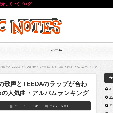
紹介していくブログ
ホーム
NJI03の歌声とTEEDAのラップが合わさると無敵。おすすめの人気曲・アルバムランキング
カ
I03の歌声とTEEDAのラップが合わ
J-
めの人気曲・アルバムランキング
ア
ア
アーティスト
芸能
コメントを書く