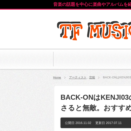
音楽の話題を中心に楽曲やアルバムを
Home
アーティスト
,
芸能
BACK-ONはKE
BACK-ONはKENJ
さると無敵。おすす
公開日 2016.11.02 更新日
2017.07.11