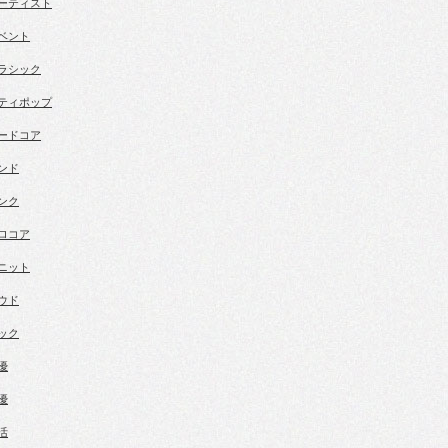
ーティスト
ベント
ラシック
ティポップ
ードコア
ンド
ンク
ロコア
ニット
ウド
ック
優
優
活