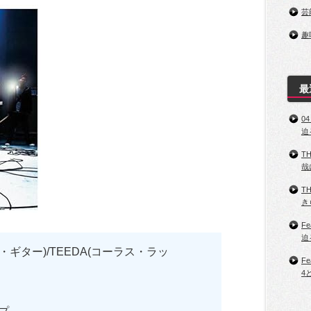
芸
趣
最
0
迫
T
哉
T
き
Fe
迫
・ギター)/TEEDA(コーラス・ラッ
Fe
4