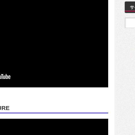
サ
URE