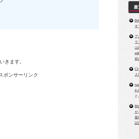
プ
最
B
す
ア
ラ
は
。
w
前
いきます。
C
スポンサーリンク
人
n
れ
と
B
が
最
話