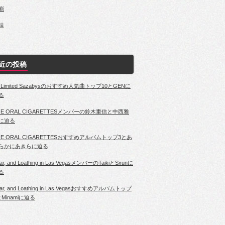
能
味
近の投稿
4 Limited Sazabysのおすすめ人気曲トップ10とGENに
る
HE ORAL CIGARETTESメンバーの鈴木重信と中西雅
に迫る
HE ORAL CIGARETTESおすすめアルバムトップ3とあ
らかにあきらに迫る
ar, and Loathing in Las VegasメンバーのTaikiとSxunに
る
ar, and Loathing in Las Vegasおすすめアルバムトップ
とMinamiに迫る