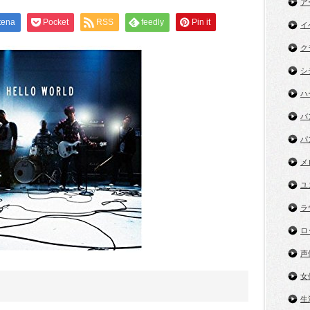
ア
tena
Pocket
RSS
feedly
Pin it
イ
ク
シ
ハ
バ
パ
メ
ユ
ラ
ロ
声
女
生